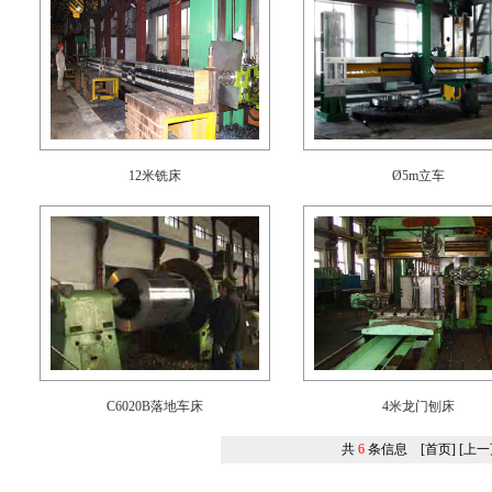
12米铣床
Ø5m立车
C6020B落地车床
4米龙门刨床
共
6
条信息 [首页] [上一