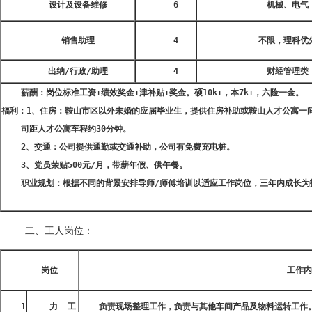
设计及设备维修
6
机械、电气
销售助理
4
不限，理科优
出纳
/
行政
/
助理
4
财经管理类
薪酬：岗位标准工资
+
绩效奖金
+
津补贴
+
奖金。
硕
10k+
，本
7k+
，六险一金。
福利：
1
、住房：鞍山市区以外未婚的应届毕业生，提供住房补助或鞍山人才公寓一
司距人才公寓车程约
30
分钟。
2、
交通：公司提供通勤或交通补助，公司有免费充电桩。
3、
党员荣贴
500
元
/
月，带薪年假、供午餐。
职业规划：根据不同的背景安排导师
/
师傅培训以适应工作岗位，三年内成长为
 二、工人岗位：
岗位
工作内
1
力
工
负责现场整理工作，负责与其他车间产品及物料运转工作