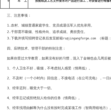
9
车
工
按图纸及工艺文件要求对产品进行加工，对设备进行维修
三、注意事项：
1.农村、城镇普通家庭学生、党员或退伍军人优先录用。
2.干部需不吸烟、性格外向、追求成就、勇担责任。
3.下载并填写招聘登记表后发至邮箱
 （标题：
rs@jingangforge.com
四、应聘技术、管理干部的特别注意：
如果你受过大学教育，如果没有好的习惯，混入了金钢也会几周后被
1、个人卫生不好，吸烟，不考虑别人感受（情商低）。
2、不及时（一个小时内）回信息，不接电话（在公司充电），一日
3、经常迟到，睡觉大于一切。
4、经常忘记或拒绝别人给你的任务（情商低）。
5、经常找理由解释为什么没有按时完成某项工作（智商用错地方）