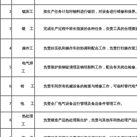
2
锯床工
按生产任务计划对物料进行锯切，对设备进行维修和保养
3
锻
工
完成生产过程中班长指派的各种任务，负责工具的合理摆
4
操作工
负责好压机和操作车的协调和配合工作，负责打扫操作室
电气焊
5
负责装炉前钢锭清理及钢坯割料工作，配合有关岗位检修
工
6
钳
工
负责车间所有机械设备的检查与维修工作，可临时替代电
7
电
工
负责全厂电气设备运行管理及备品备件管理工作。
热处理
8
负责锻造产品热处理装出炉，负责与其他车间热处理产品
工